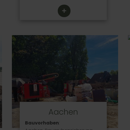
Aachen
Bauvorhaben
: