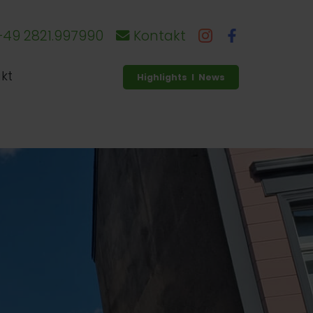
49 2821.997990
Kontakt
kt
Highlights I News