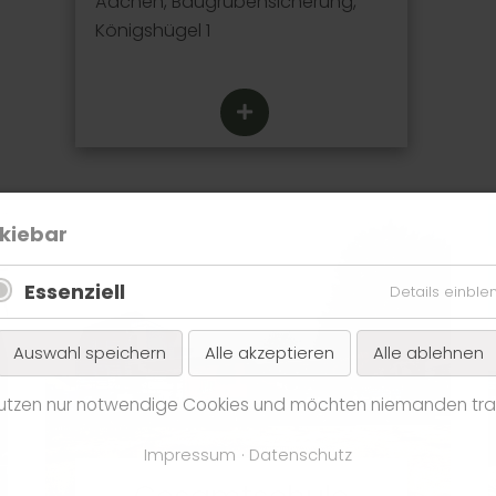
Aachen, Baugrubensicherung,
Königshügel 1
kiebar
Essenziell
Details einbl
Auswahl speichern
Alle akzeptieren
Alle ablehnen
nutzen nur notwendige Cookies und möchten niemanden tra
Impressum
Datenschutz