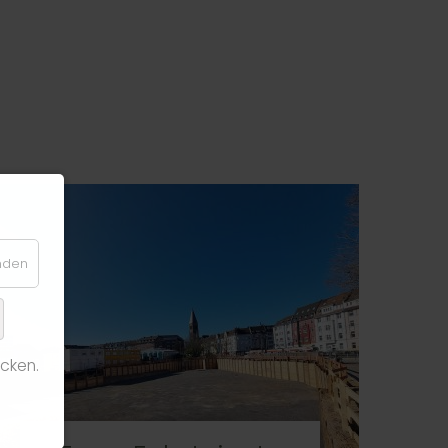
enden
cken.