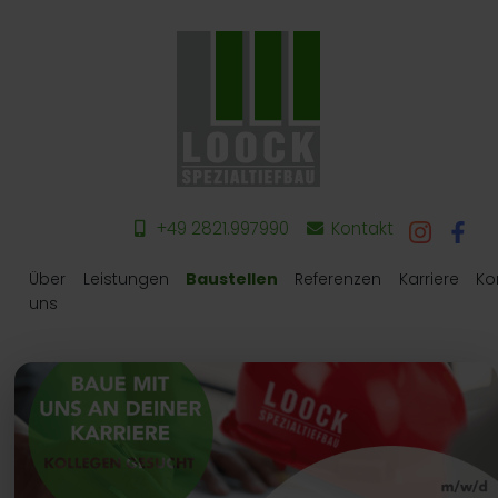
+49 2821.997990
Kontakt
Über
Leistungen
Baustellen
Referenzen
Karriere
Ko
uns
Kleve Joseph-Beuys-
Gesamtschule